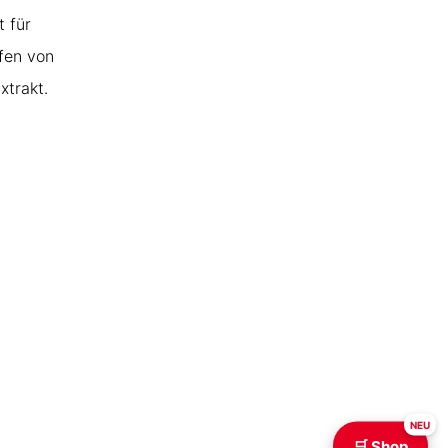
t für
ffen von
xtrakt.
NEU
🛒 Shop